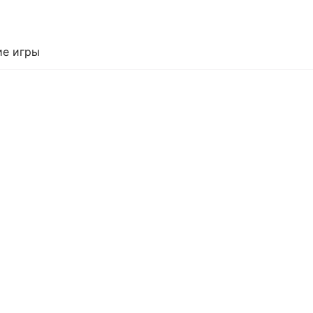
е игры