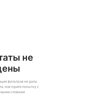
таты не
дены
ция фильтров не дала
а, повторите попытку с
евыми словами