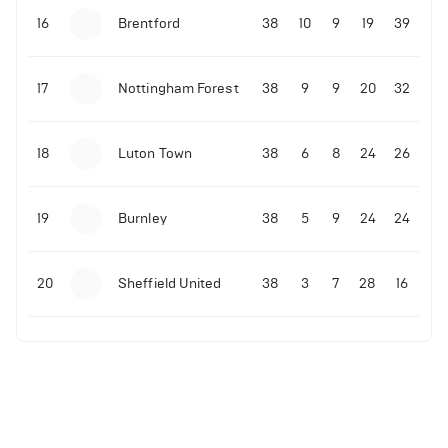
16
Brentford
38
10
9
19
39
17
Nottingham Forest
38
9
9
20
32
18
Luton Town
38
6
8
24
26
19
Burnley
38
5
9
24
24
20
Sheffield United
38
3
7
28
16