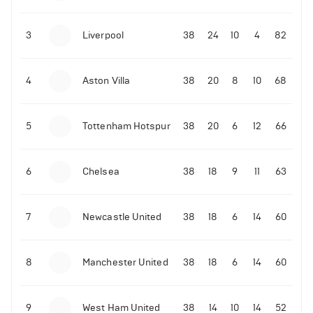
3
Liverpool
38
24
10
4
82
4
Aston Villa
38
20
8
10
68
5
Tottenham Hotspur
38
20
6
12
66
6
Chelsea
38
18
9
11
63
7
Newcastle United
38
18
6
14
60
8
Manchester United
38
18
6
14
60
9
West Ham United
38
14
10
14
52