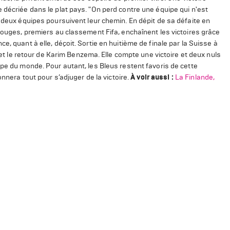
 décriée dans le plat pays. "On perd contre une équipe qui n'est
s deux équipes poursuivent leur chemin. En dépit de sa défaite en
 Rouges, premiers au classement Fifa, enchaînent les victoires grâce
, quant à elle, déçoit. Sortie en huitième de finale par la Suisse à
s et le retour de Karim Benzema. Elle compte une victoire et deux nuls
upe du monde. Pour autant, les Bleus restent favoris de cette
onnera tout pour s’adjuger de la victoire.
À voir aussi :
La Finlande,