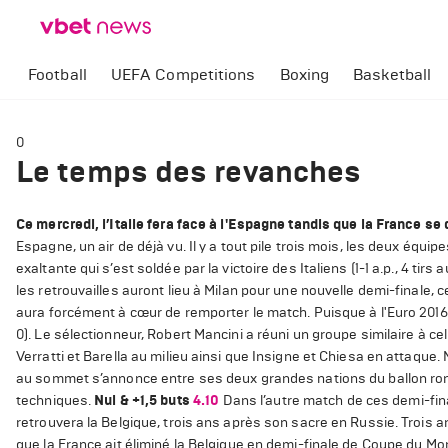
Football
UEFA Competitions
Boxing
Basketball
0
Le temps des revanches
Ce mercredi, l’Italie fera face à l'Espagne tandis que la France s
Espagne, un air de déjà vu. Il y a tout pile trois mois, les deux équi
exaltante qui s’est soldée par la victoire des Italiens (1-1 a.p., 4 ti
les retrouvailles auront lieu à Milan pour une nouvelle demi-finale, 
aura forcément à cœur de remporter le match. Puisque à l'Euro 2016, l
0). Le sélectionneur, Robert Mancini a réuni un groupe similaire à ce
Verratti et Barella au milieu ainsi que Insigne et Chiesa en attaque
au sommet s’annonce entre ses deux grandes nations du ballon ron
techniques.
Nul & +1,5 buts
4.10
Dans l’autre match de ces demi-fin
retrouvera la Belgique, trois ans après son sacre en Russie. Trois 
que la France ait éliminé la Belgique en demi-finale de Coupe du Mond