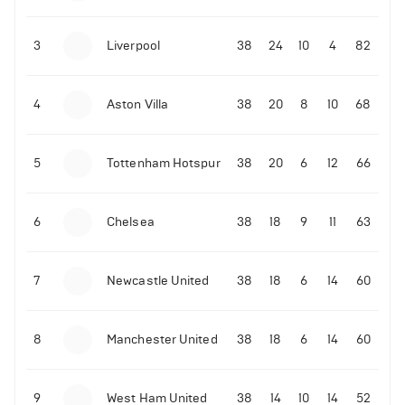
3
Liverpool
38
24
10
4
82
4
Aston Villa
38
20
8
10
68
5
Tottenham Hotspur
38
20
6
12
66
6
Chelsea
38
18
9
11
63
7
Newcastle United
38
18
6
14
60
8
Manchester United
38
18
6
14
60
9
West Ham United
38
14
10
14
52