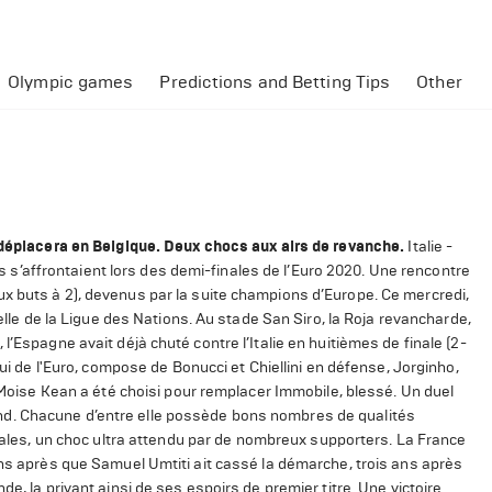
Olympic games
Predictions and Betting Tips
Other
e déplacera en Belgique. Deux chocs aux airs de revanche.
Italie -
pes s’affrontaient lors des demi-finales de l’Euro 2020. Une rencontre
rs aux buts à 2), devenus par la suite champions d’Europe. Ce mercredi,
celle de la Ligue des Nations. Au stade San Siro, la Roja revancharde,
’Espagne avait déjà chuté contre l’Italie en huitièmes de finale (2-
lui de l'Euro, compose de Bonucci et Chiellini en défense, Jorginho,
. Moise Kean a été choisi pour remplacer Immobile, blessé. Un duel
d. Chacune d’entre elle possède bons nombres de qualités
ales, un choc ultra attendu par de nombreux supporters. La France
ans après que Samuel Umtiti ait cassé la démarche, trois ans après
e, la privant ainsi de ses espoirs de premier titre. Une victoire