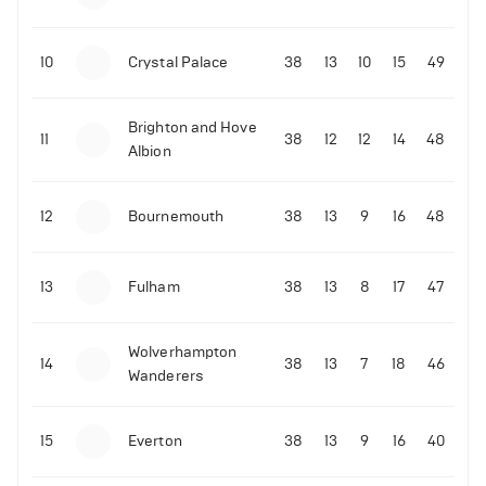
10
Crystal Palace
38
13
10
15
49
Brighton and Hove
11
38
12
12
14
48
Albion
12
Bournemouth
38
13
9
16
48
13
Fulham
38
13
8
17
47
Wolverhampton
14
38
13
7
18
46
Wanderers
15
Everton
38
13
9
16
40