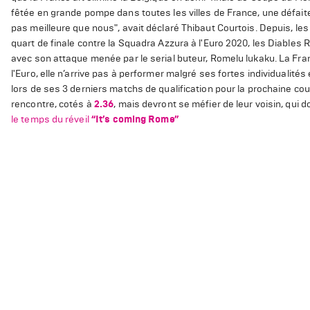
fêtée en grande pompe dans toutes les villes de France, une défaite
pas meilleure que nous", avait déclaré Thibaut Courtois. Depuis, le
quart de finale contre la Squadra Azzura à l'Euro 2020, les Diables
avec son attaque menée par le serial buteur, Romelu lukaku. La France
l'Euro, elle n’arrive pas à performer malgré ses fortes individualité
lors de ses 3 derniers matchs de qualification pour la prochaine co
rencontre, cotés à
2.36
, mais devront se méfier de leur voisin, qui d
le temps du réveil
“It’s coming Rome”